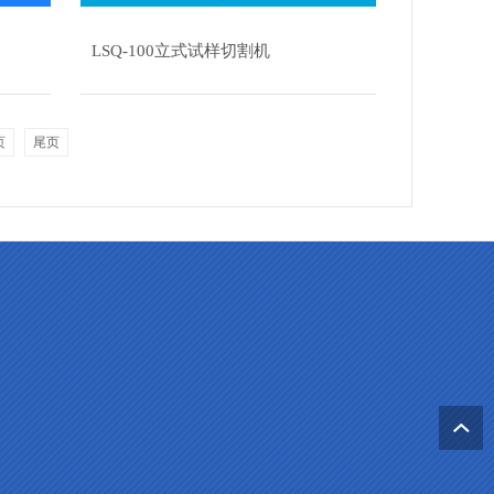
LSQ-100立式试样切割机
页
尾页