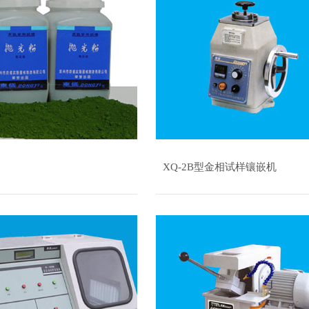
XQ-2B型金相试样镶嵌机