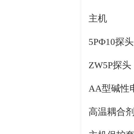
主机
5PФ10
ZW5P
AA型碱
高温耦合